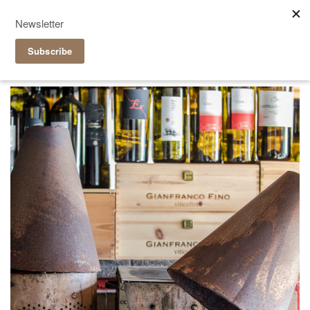
Reservieren
|
Takeaway
it
de
Grotto